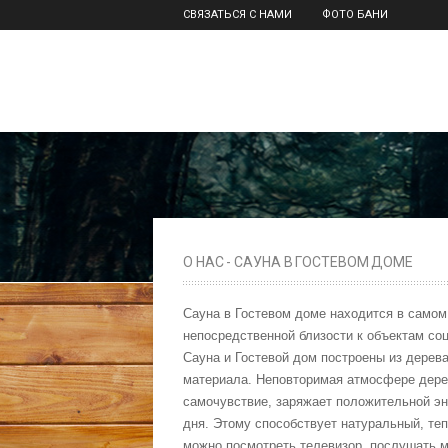
СВЯЗАТЬСЯ С НАМИ
ФОТО БАНИ
О НАС - САУНА В ГОСТЕВОМ ДОМЕ
Сауна в Гостевом доме находится в самом 
непосредственной близости к объектам со
Сауна и Гостевой дом построены из дерева
материала. Неповторимая атмосфере дерев
самочувствие, заряжает положительной эн
дня. Этому способствует натуральный, теп
можно посмотреть телевизор, послушать му