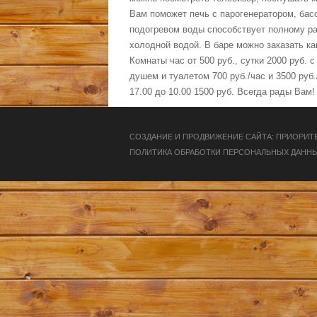
Вам поможет печь с парогенератором, бас
подогревом воды способствует полному ра
холодной водой. В баре можно заказать ка
Комнаты час от 500 руб., сутки 2000 руб. 
душем и туалетом 700 руб./час и 3500 руб./
17.00 до 10.00 1500 руб. Всегда рады Вам!
CОЗДАНИЕ И ПРОДВИЖЕНИЕ САЙТА: ПРИОРИТ
ПОЛИТИКА ОБРАБОТКИ ПЕРСОНАЛЬНЫХ ДАНН