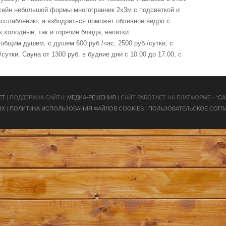
сейн небольшой формы многогранник 2х3м с подсветкой и
сслаблению, а взбодриться поможет обливное ведро с
к холодные, так и горячие блюда, напитки.
с общим душем, с душем 600 руб./час, 2500 руб./сутки, с
сутки. Сауна от 1300 руб. в будние дни с 10.00 до 17.00, с
ЕТ
| ПОДДЕРЖКА САЙТА:
МЕДИА-РЕШЕНИЯ
| САЙТ РАБОТАЕТ НА ПЛАТФОРМЕ - “
СА
ЫХ
|
ПОЛИТИКА ИСПОЛЬЗОВАНИЯ ФАЙЛОВ COOKIES
|
ПОЛЬЗОВАТЕЛЬСКОЕ СОГЛ